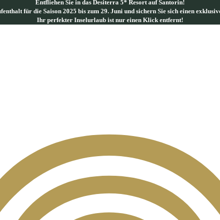
Entfliehen Sie in das Desiterra 5* Resort auf Santorin!
fenthalt für die Saison 2025 bis zum 29. Juni und sichern Sie sich einen exklusi
Ihr perfekter Inselurlaub ist nur einen Klick entfernt!