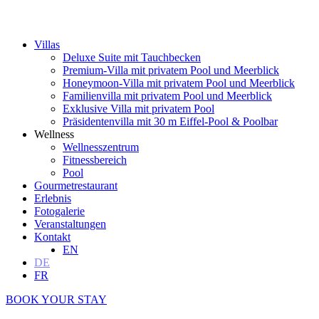
Villas
Deluxe Suite mit Tauchbecken
Premium-Villa mit privatem Pool und Meerblick
Honeymoon-Villa mit privatem Pool und Meerblick
Familienvilla mit privatem Pool und Meerblick
Exklusive Villa mit privatem Pool
Präsidentenvilla mit 30 m Eiffel-Pool & Poolbar
Wellness
Wellnesszentrum
Fitnessbereich
Pool
Gourmetrestaurant
Erlebnis
Fotogalerie
Veranstaltungen
Kontakt
EN
DE
FR
BOOK YOUR STAY