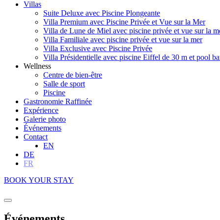
Villas
Suite Deluxe avec Piscine Plongeante
Villa Premium avec Piscine Privée et Vue sur la Mer
Villa de Lune de Miel avec piscine privée et vue sur la m
Villa Familiale avec piscine privée et vue sur la mer
Villa Exclusive avec Piscine Privée
Villa Présidentielle avec piscine Eiffel de 30 m et pool ba
Wellness
Centre de bien-être
Salle de sport
Piscine
Gastronomie Raffinée
Expérience
Galerie photo
Événements
Contact
EN
DE
FR
BOOK YOUR STAY
Close
Événements